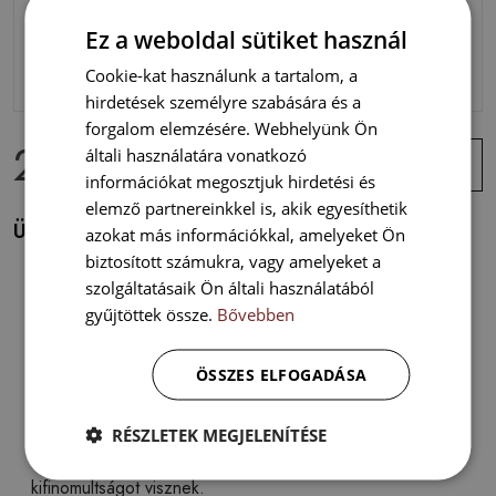
Ez a weboldal sütiket használ
Cookie-kat használunk a tartalom, a
hirdetések személyre szabására és a
forgalom elemzésére. Webhelyünk Ön
29 900 Ft
Ajánlat
általi használatára vonatkozó
megtekintése
információkat megosztjuk hirdetési és
elemző partnereinkkel is, akik egyesíthetik
Üvegkép falra Növény szárított földben
azokat más információkkal, amelyeket Ön
biztosított számukra, vagy amelyeket a
szolgáltatásaik Ön általi használatából
gyűjtöttek össze.
Bővebben
ÖSSZES ELFOGADÁSA
Fedezd fel az üvegképek varázslatos világát, ahol a
modern design találkozik a klasszikus eleganciával. Ezek
az alkotások nem csupán dekorációk, hanem egyedi
RÉSZLETEK MEGJELENÍTÉSE
művészeti elemek, amelyek bármely otthonba stílust és
kifinomultságot visznek.