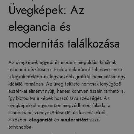
Üvegképek: Az
elegancia és
modernitás találkozása
Az üvegképek egyedi és modern megoldást kínálnak
otthonod díszítésére. Ezek a dekorációk lehetővé teszik
a legkülönfélébb és legvonzóbb grafikák bemutatását egy
időtálló formában. Az üveg felülete nemcsak lenyűgöző
esztétikai élményt nyújt, hanem könnyen tisztán tartható is,
így biztosítva a képek hosszú távú szépségét. Az
üvegképekkel egyszerűen megvédheted falaidat a
mindennapi szennyeződésektől és karcolásoktól,
miközben
eleganciát
és
modernitást
viszel
otthonodba.