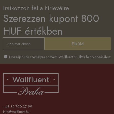
Iratkozzon fel a hírlevélre
Szerezzen kupont 800
HUF értékben
Elküld
Hozzájárulok személyes adataim Wallfluent.hu általi feldolgozásához
+48 32 700 37 99
info@wallfluent.hu