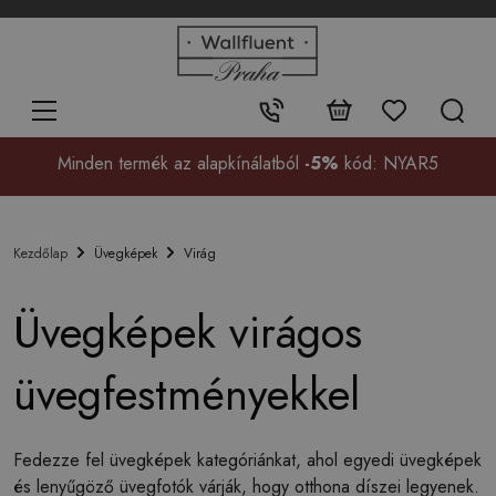
+48
32
700
37
Érintkezés:
99
Minden termék az alapkínálatból
-5%
kód: NYAR5
Üvegképek
Virág
Kezdőlap
Üvegképek virágos
üvegfestményekkel
Fedezze fel üvegképek kategóriánkat, ahol egyedi üvegképek
és lenyűgöző üvegfotók várják, hogy otthona díszei legyenek.