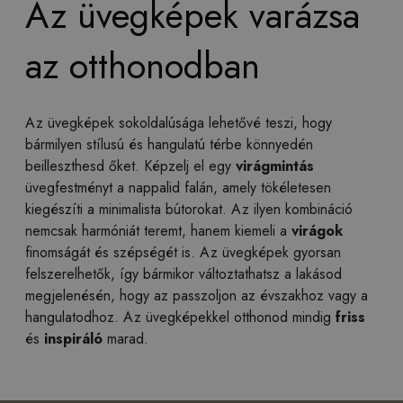
Az üvegképek varázsa
az otthonodban
Az üvegképek sokoldalúsága lehetővé teszi, hogy
bármilyen stílusú és hangulatú térbe könnyedén
beilleszthesd őket. Képzelj el egy
virágmintás
üvegfestményt a nappalid falán, amely tökéletesen
kiegészíti a minimalista bútorokat. Az ilyen kombináció
nemcsak harmóniát teremt, hanem kiemeli a
virágok
finomságát és szépségét is. Az üvegképek gyorsan
felszerelhetők, így bármikor változtathatsz a lakásod
megjelenésén, hogy az passzoljon az évszakhoz vagy a
hangulatodhoz. Az üvegképekkel otthonod mindig
friss
és
inspiráló
marad.