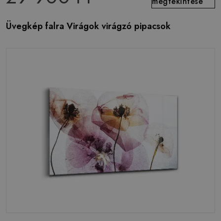
megtekintése
Üvegkép falra Virágok virágzó pipacsok