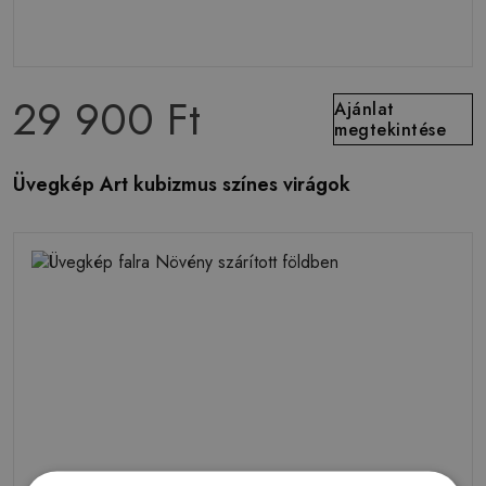
29 900 Ft
Ajánlat
megtekintése
Üvegkép Art kubizmus színes virágok