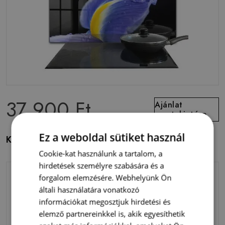
37 900 Ft
Ajánlat
megtekintése
Ez a weboldal sütiket használ
Konyhai panel Iris virág közelképe
Cookie-kat használunk a tartalom, a
hirdetések személyre szabására és a
forgalom elemzésére. Webhelyünk Ön
általi használatára vonatkozó
információkat megosztjuk hirdetési és
elemző partnereinkkel is, akik egyesíthetik