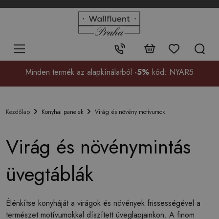
+48
32
700
37
Érintkezés:
99
Minden termék az alapkínálatból
-5%
kód: NYAR5
Konyhai panelek
Virág és növény motívumok
Kezdőlap
Virág és növénymintás
üvegtáblák
Élénkítse konyháját a virágok és növények frissességével a
természet motívumokkal díszített üveglapjainkon. A finom