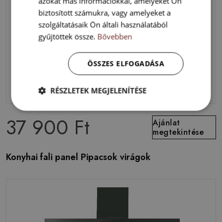
azokat más információkkal, amelyeket Ön
biztosított számukra, vagy amelyeket a
szolgáltatásaik Ön általi használatából
gyűjtöttek össze.
Bővebben
ÖSSZES ELFOGADÁSA
RÉSZLETEK MEGJELENÍTÉSE
37 900 Ft
Ajánlat
megtekintése
Konyhai fali panel Pipacsok virágok