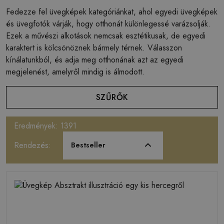
Fedezze fel üvegképek kategóriánkat, ahol egyedi üvegképek
és üvegfotók várják, hogy otthonát különlegessé varázsolják.
Ezek a művészi alkotások nemcsak esztétikusak, de egyedi
karaktert is kölcsönöznek bármely térnek. Válasszon
kínálatunkból, és adja meg otthonának azt az egyedi
megjelenést, amelyről mindig is álmodott.
SZŰRŐK
Eredmények: 1391
Rendezés:
Bestseller