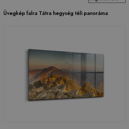
Üvegkép falra Tátra hegység téli panoráma