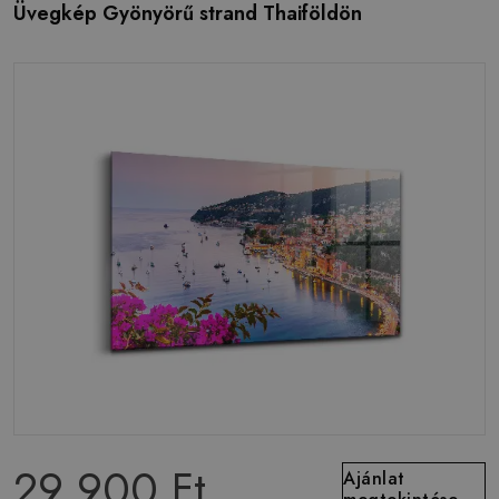
Üvegkép Gyönyörű strand Thaiföldön
29 900 Ft
Ajánlat