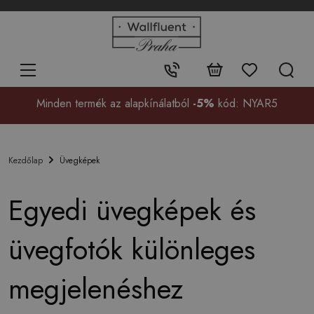
+48
32
700
37
Érintkezés:
99
Minden termék az alapkínálatból
-5%
kód: NYAR5
Üvegképek
Kezdőlap
Egyedi üvegképek és
üvegfotók különleges
megjelenéshez