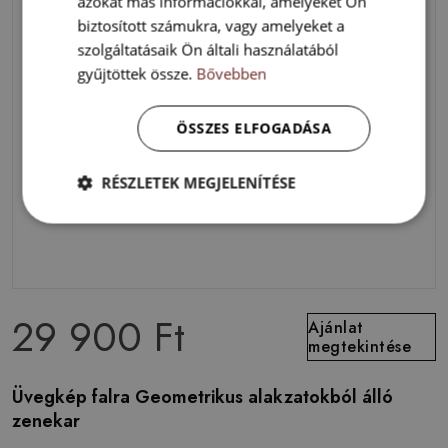
azokat más információkkal, amelyeket Ön
biztosított számukra, vagy amelyeket a
szolgáltatásaik Ön általi használatából
gyűjtöttek össze.
Bővebben
ÖSSZES ELFOGADÁSA
RÉSZLETEK MEGJELENÍTÉSE
29 900 Ft
Ajánlat
megtekintése
Üvegkép falra Geometrikus alakzatokból álló
zenekar