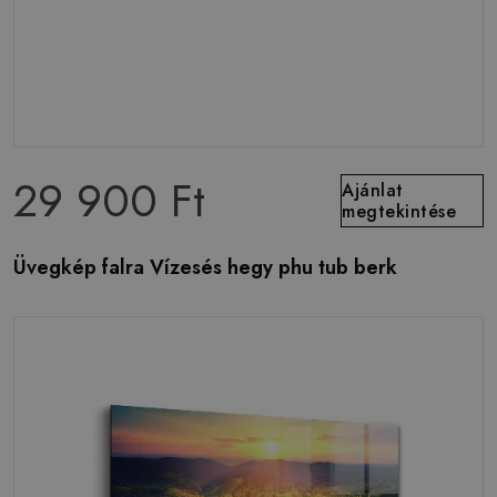
29 900 Ft
Ajánlat
megtekintése
Üvegkép falra Vízesés hegy phu tub berk