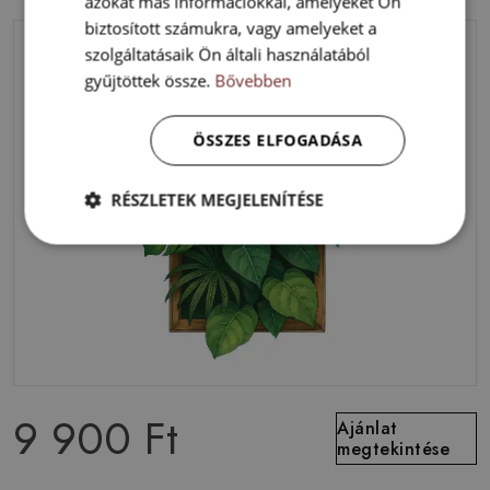
azokat más információkkal, amelyeket Ön
biztosított számukra, vagy amelyeket a
szolgáltatásaik Ön általi használatából
gyűjtöttek össze.
Bővebben
ÖSSZES ELFOGADÁSA
RÉSZLETEK MEGJELENÍTÉSE
9 900 Ft
Ajánlat
megtekintése