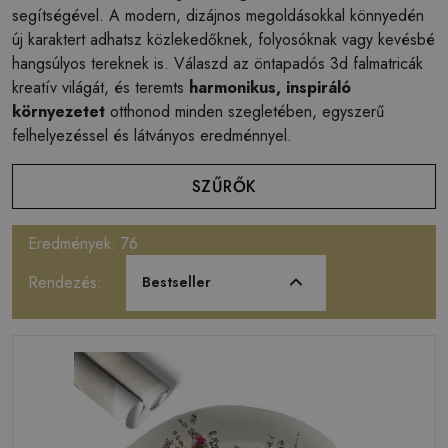
segítségével. A modern, dizájnos megoldásokkal könnyedén
új karaktert adhatsz közlekedőknek, folyosóknak vagy kevésbé
hangsúlyos tereknek is. Válaszd az öntapadós 3d falmatricák
kreatív világát, és teremts
harmonikus, inspiráló
környezetet
otthonod minden szegletében, egyszerű
felhelyezéssel és látványos eredménnyel.
SZŰRŐK
Eredmények: 76
Rendezés:
Bestseller