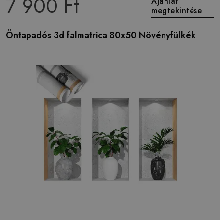
7 900 Ft
Ajánlat
megtekintése
Öntapadós 3d falmatrica 80x50 Növényfülkék