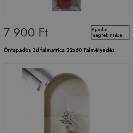
7 900 Ft
Ajánlat
megtekintése
Öntapadós 3d falmatrica 22x60 Falmélyedés