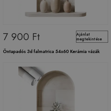
7 900 Ft
Ajánlat
megtekintése
Öntapadós 3d falmatrica 54x60 Kerámia vázák