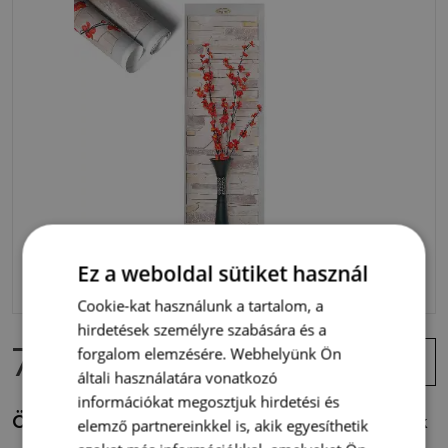
Ez a weboldal sütiket használ
Cookie-kat használunk a tartalom, a
hirdetések személyre szabására és a
7 900 Ft
Ajánlat
forgalom elemzésére. Webhelyünk Ön
megtekintése
általi használatára vonatkozó
információkat megosztjuk hirdetési és
Öntapadós 3d falmatrica 23x80 Virágok és kövek
elemző partnereinkkel is, akik egyesíthetik