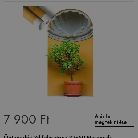
7 900 Ft
Ajánlat
megtekintése
Öntapadós 3d falmatrica 33x60 Narancsfa