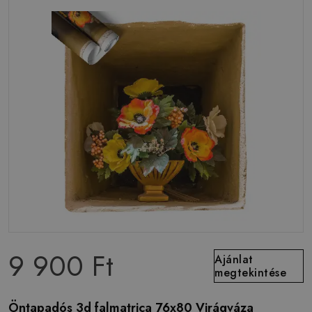
9 900 Ft
Ajánlat
megtekintése
Öntapadós 3d falmatrica 76x80 Virágváza