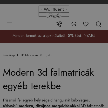
+48
32
700
37
Érintkezés:
99
Minden termék az alapkínálatból
-5%
kód: NYAR5
3D falmatricák
Egyéb
Kezdőlap
Modern 3d falmatricák
egyéb terekbe
Frissítsd fel egyéb helyiségeid hangulatát különleges,
térhatású
modern, dizájnos megoldásokkal
3D falmatricák