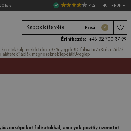
4.2
CO-barát
HU
HUF
Kapcsolatfelvétel
Kosár
0
Érintkezés:
+48 32 700 37 99
épkeretek
Falpanelek
Tükrök
Szőnyegek
3D falmatricák
Kréta táblák
ó alátétek
Táblák mágneseknek
Tapéták
Üveglap
vászonképeket feliratokkal, amelyek pozitív üzenetet