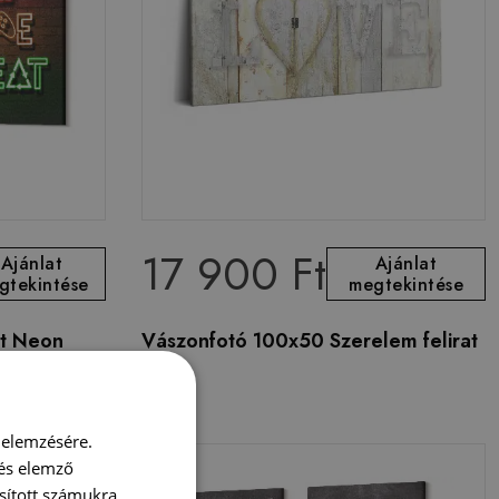
17 900 Ft
Ajánlat
Ajánlat
gtekintése
megtekintése
tt Neon
Vászonfotó 100x50 Szerelem felirat
k kemény
 elemzésére.
 és elemző
sított számukra,