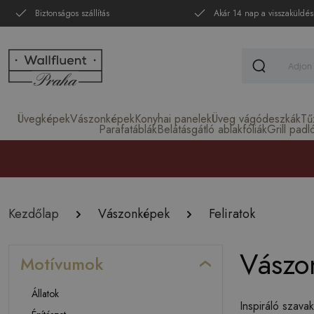
Biztonságos szállítás
Akár 14 nap a visszaküldés
Üvegképek
Vászonképek
Konyhai panelek
Üveg vágódeszkák
Tű
Parafatáblák
Belátásgátló ablakfóliák
Grill padl
Kezdőlap
Vászonképek
Feliratok
Vászon
Motívumok
Állatok
Inspiráló szava