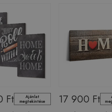
0 Ft
17 900 Ft
Ajánlat
megtekintése
meg