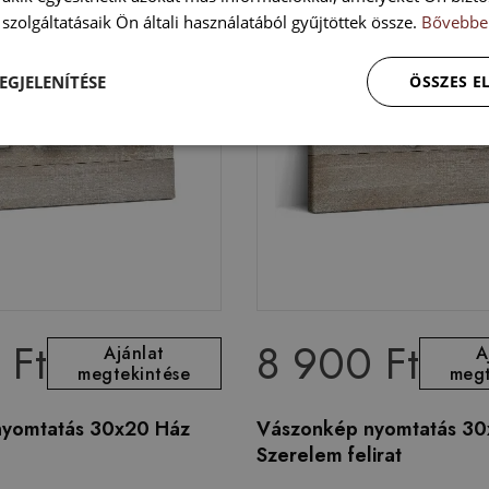
szolgáltatásaik Ön általi használatából gyűjtöttek össze.
Bővebbe
EGJELENÍTÉSE
ÖSSZES 
 Ft
8 900 Ft
Ajánlat
A
megtekintése
megt
nyomtatás 30x20 Ház
Vászonkép nyomtatás 3
Szerelem felirat