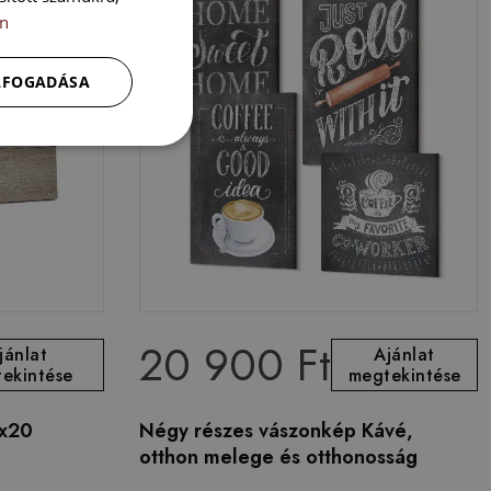
n
ELFOGADÁSA
20 900 Ft
jánlat
Ajánlat
ekintése
megtekintése
0x20
Négy részes vászonkép Kávé,
otthon melege és otthonosság