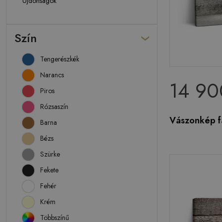
Újdonságok
Szín
Tengerészkék
Narancs
14 90
Piros
Rózsaszín
Vászonkép fa
Barna
Bézs
Szürke
Fekete
Fehér
Krém
Többszínű