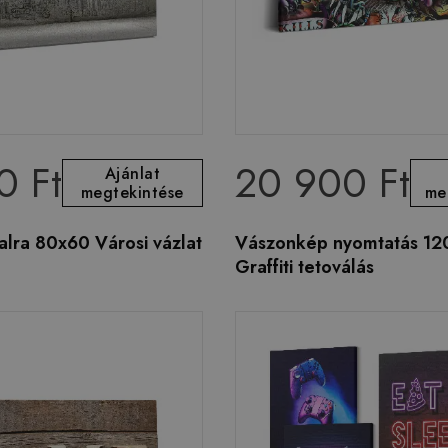
0 Ft
20 900 Ft
Ajánlat
megtekintése
me
lra 80x60 Városi vázlat
Vászonkép nyomtatás 12
Graffiti tetoválás