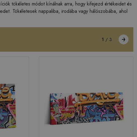
iók tökéletes módot kínálnak arra, hogy kifejezd értékeidet és
etedet. Tökéletesek nappaliba, irodába vagy hálószobába, ahol
1
/
3