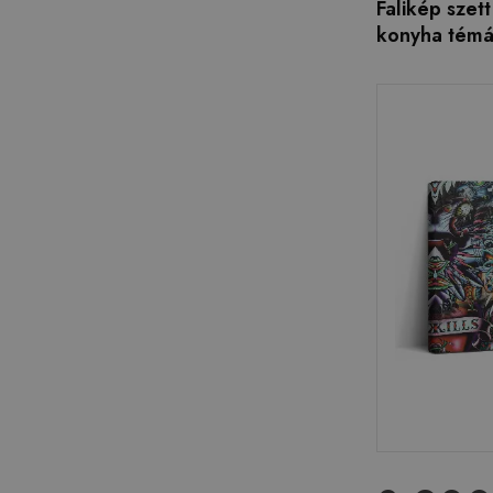
Falikép szett
konyha témák