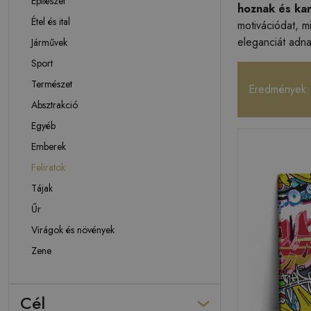
Építészet
hoznak és ka
Étel és ital
motivációdat, m
eleganciát adna
Járművek
Sport
Természet
Eredmények:
Absztrakció
Egyéb
Emberek
Feliratok
Tájak
Űr
Virágok és növények
Zene
Cél