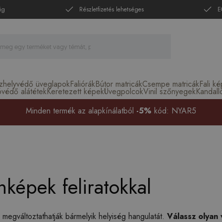
ig
Részletfizetés lehetséges
E
zhelyvédő üveglapok
Faliórák
Bútor matricák
Csempe matricák
Fali k
óvédő alátétek
Keretezett képek
Üvegpolcok
Vinil szőnyegek
Kandall
Minden termék az alapkínálatból
-5%
kód: NYAR5
képek feliratokkal
k megváltoztathatják bármelyik helyiség hangulatát.
Válassz olyan 