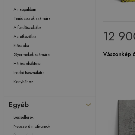
A nappaliban
Tinédzserek számára
A fürdőszobába
12 90
Az étkezőbe
Előszoba
Vászonkép 60
Gyermekek számára
Hálószobákhoz
Irodai használatra
Konyhához
Egyéb
Bestsellerek
Népszerű motívumok