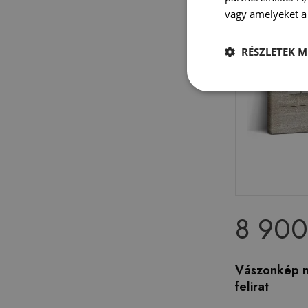
vagy amelyeket a 
RÉSZLETEK M
8 900
Vászonkép 
felirat