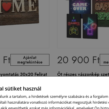
 Ft
20 900 Ft
Ajánlat
megtekintése
me
yomtatás 30x20 Felirat
Öt részes vászonkép sze
számítógépes játéktémá
játékosoknak
l sütiket használ
lunk a tartalom, a hirdetések személyre szabására és a forgalom
tali használatára vonatkozó információkat megosztjuk hirdetési
, akik egyesíthetik azokat más információkkal, amelyeket Ön bizto