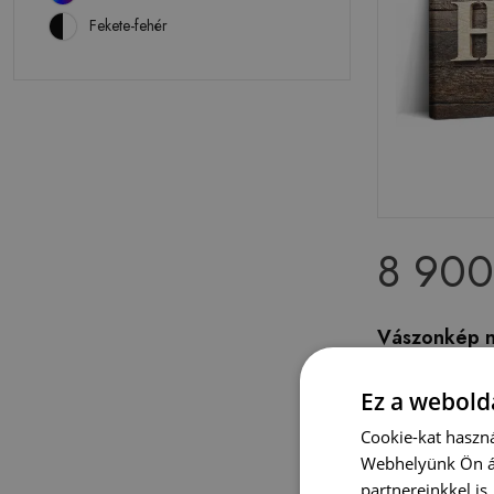
Fekete-fehér
8 900
Vászonkép n
otthon
Ez a webolda
Cookie-kat haszná
Webhelyünk Ön ál
partnereinkkel is