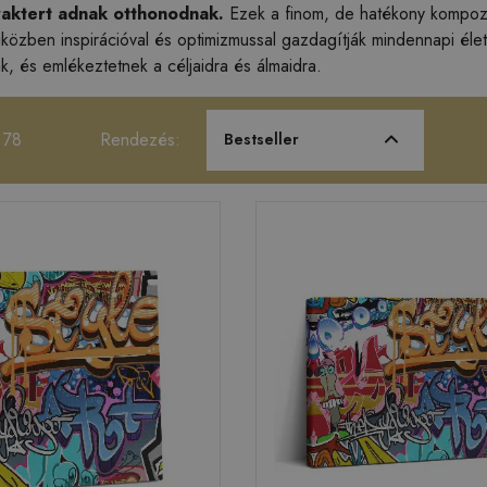
raktert adnak otthonodnak.
Ezek a finom, de hatékony kompozíc
iközben inspirációval és optimizmussal gazdagítják mindennapi él
k, és emlékeztetnek a céljaidra és álmaidra.
 78
Rendezés:
Bestseller