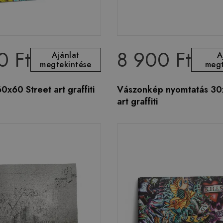
0 Ft
8 900 Ft
Ajánlat
A
megtekintése
megt
x60 Street art graffiti
Vászonkép nyomtatás 30
art graffiti