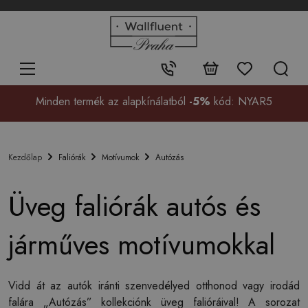
+48
32
700
37
Érintkezés:
99
Minden termék az alapkínálatból
-5%
kód: NYAR5
Faliórák
Motívumok
Autózás
Kezdőlap
Üveg faliórák autós és
járműves motívumokkal
Vidd át az autók iránti szenvedélyed otthonod vagy irodád
falára „Autózás” kollekciónk üveg falióráival! A sorozat