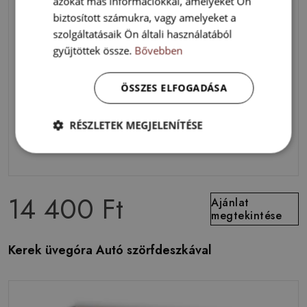
azokat más információkkal, amelyeket Ön
biztosított számukra, vagy amelyeket a
szolgáltatásaik Ön általi használatából
gyűjtöttek össze.
Bővebben
ÖSSZES ELFOGADÁSA
RÉSZLETEK MEGJELENÍTÉSE
14 400 Ft
Ajánlat
megtekintése
Kerek üvegóra Autó szörfdeszkával