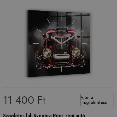
11 400 Ft
Ajánlat
megtekintése
Szögletes fali üvegóra Régi, régi autó