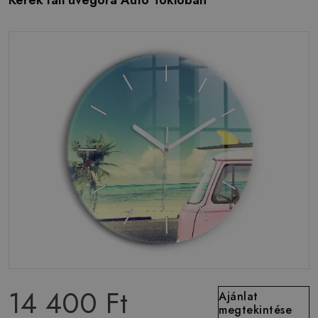
Kerek fali üvegóra Autó Tokióban
14 400 Ft
Ajánlat
megtekintése