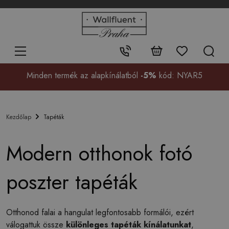
+48
32
700
37
Érintkezés:
99
Minden termék az alapkínálatból
-5%
kód: NYAR5
Tapéták
Kezdőlap
Modern otthonok fotó
poszter tapéták
Otthonod falai a hangulat legfontosabb formálói, ezért
válogattuk össze
különleges tapéták kínálatunkat
,