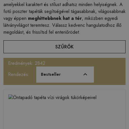
amelyekkel karaktert és stílust adhatsz minden helyiségnek. A
fotó poszter tapéták segítségével tágasabbnak, világosabbnak
vagy éppen
meghittebbnek hat a tér
, miközben egyedi
látványvilágot teremtesz. Válassz kedvenc hangulatodhoz illő
megoldást, és frissítsd fel enteriőrödet.
SZŰRŐK
Eredmények: 2842
Rendezés:
Bestseller