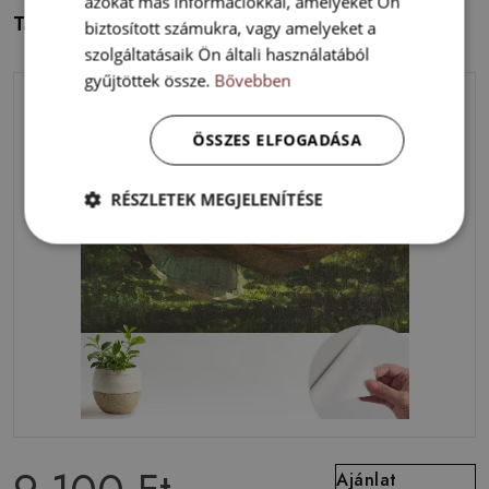
azokat más információkkal, amelyeket Ön
Tapéta Harmonikusan elegáns vörös rózsák
biztosított számukra, vagy amelyeket a
szolgáltatásaik Ön általi használatából
gyűjtöttek össze.
Bővebben
ÖSSZES ELFOGADÁSA
RÉSZLETEK MEGJELENÍTÉSE
Ajánlat