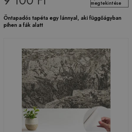
9 100 Ft
megtekintése
Öntapadós tapéta egy lánnyal, aki függőágyban
pihen a fák alatt