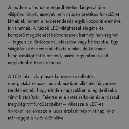
A modern otthonok elengedhetetlen kiegészítői a
világítós tükrök, amelyek nem csupán praktikus funkciókat
látnak el, hanem a lakberendezés egyik központi elemévé
is válhatnak. A tükrök LED világítással elegáns és
korszerű megjelenést kölcsönöznek bármely helyiségnek
– legyen az fürdőszoba, előszoba vagy hálószoba. Egy
világítós tükör nemcsak díszíti a falat, de kellemes
hangulatvilágítást is biztosít, amivel egy pillanat alatt
meghittebbé teheti otthonát.
A LED tükör világítások könnyen kezelhetők,
energiatakarékosak, és sok esetben állítható fényerővel
rendelkeznek, hogy minden napszakban a legideálisabb
fényt biztosítsák. Felejtse el a sötét sarkokat és a rosszul
megvilágított fürdőszobákat – válassza a LED-es
tükröket, és élvezze a luxus érzését nap mint nap, akár
már reggel a tükör előtt állva.