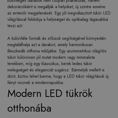
különleges darabok nem csupán praktikusak, hanem
dekorációként is megállják a helyüket, új szintre emelve
az enteriőr megjelenését. Egy jól megválasztott tükör LED
világítással feldobja a helyiséget és optikailag tágasabbá
teszi azt.
A különféle formák és stílusok segítségével könnyedén
megtalálhatja azt a darabot, amely harmonikusan
illeszkedik otthona miliőjébe. Egy aszimmetrikus világítós
tükör különösen jól mutat modern vagy minimalista
terekben, míg egy klasszikus, kerek ledes tükör
melegséget és eleganciát sugároz. Bármelyik mellett is
dönt, biztos lehet benne, hogy a LED tükör világítások új
fényt visznek a mindennapokba.
Modern LED tükrök
otthonába