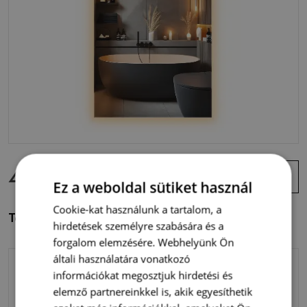
47 400 Ft
Ajánlat
megtekintése
Ez a weboldal sütiket használ
Cookie-kat használunk a tartalom, a
Téglalap alakú tükör LED világítással
hirdetések személyre szabására és a
forgalom elemzésére. Webhelyünk Ön
általi használatára vonatkozó
információkat megosztjuk hirdetési és
elemző partnereinkkel is, akik egyesíthetik