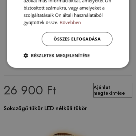
azokat más információkkal, amelyeket Ön
biztosított számukra, vagy amelyeket a
szolgáltatásaik Ön általi használatából
gyűjtöttek össze.
Bővebben
ÖSSZES ELFOGADÁSA
RÉSZLETEK MEGJELENÍTÉSE
26 900 Ft
Ajánlat
megtekintése
Sokszögű tükör LED nélküli tükör