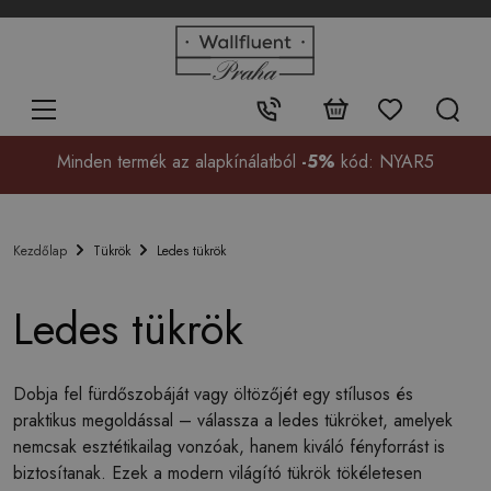
+48
32
700
37
Érintkezés:
99
Minden termék az alapkínálatból
-5%
kód: NYAR5
Tükrök
Ledes tükrök
Kezdőlap
Ledes tükrök
Dobja fel fürdőszobáját vagy öltözőjét egy stílusos és
praktikus megoldással – válassza a ledes tükröket, amelyek
nemcsak esztétikailag vonzóak, hanem kiváló fényforrást is
biztosítanak. Ezek a modern világító tükrök tökéletesen