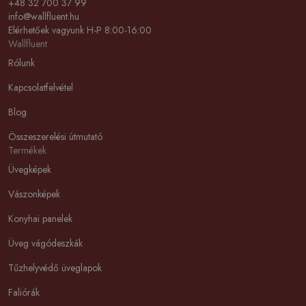
+48 32 700 37 99
info@wallfluent.hu
Elérhetőek vagyunk H-P 8:00-16:00
Wallfluent
Rólunk
Kapcsolatfelvétel
Blog
Összeszerelési útmutató
Termékek
Üvegképek
Vászonképek
Konyhai panelek
Üveg vágódeszkák
Tűzhelyvédő üveglapok
Faliórák