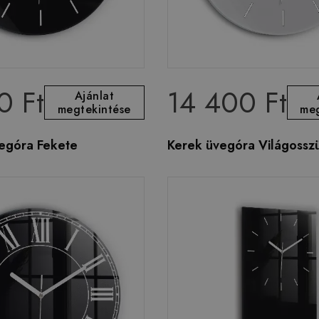
0 Ft
14 400 Ft
Ajánlat
megtekintése
meg
vegóra Fekete
Kerek üvegóra Világossz