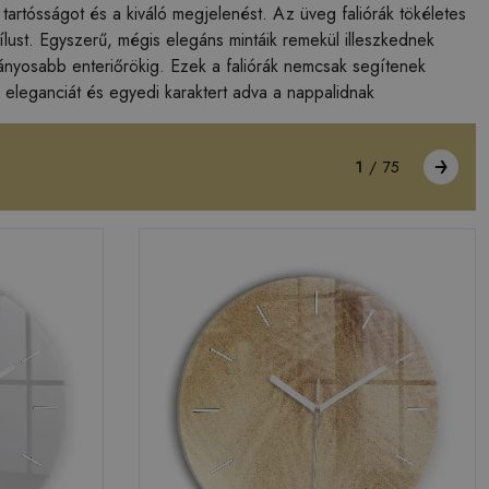
tartósságot és a kiváló megjelenést. Az üveg faliórák tökéletes
stílust. Egyszerű, mégis elegáns mintáik remekül illeszkednek
nyosabb enteriőrökig. Ezek a faliórák nemcsak segítenek
 eleganciát és egyedi karaktert adva a nappalidnak
1
/
75