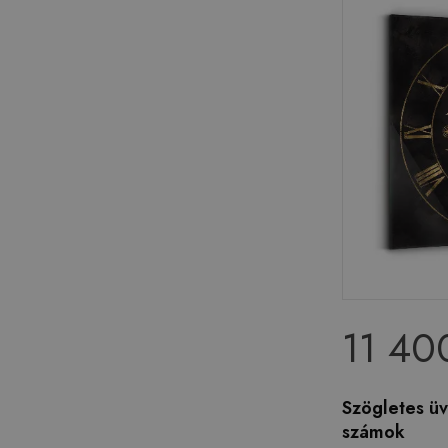
11 40
Szögletes ü
számok