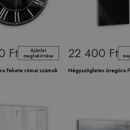
0 Ft
22 400 Ft
Ajánlat
megtekintése
me
ra Fekete római számok
Négyszögletes üvegóra F