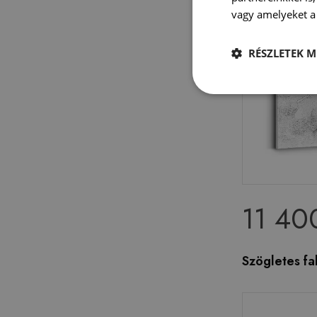
vagy amelyeket a 
RÉSZLETEK M
11 40
Szögletes fa