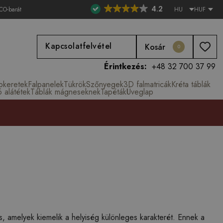
4.2
CO-barát
HU
HUF
Kapcsolatfelvétel
Kosár
0
Érintkezés:
+48 32 700 37 99
épkeretek
Falpanelek
Tükrök
Szőnyegek
3D falmatricák
Kréta táblák
ó alátétek
Táblák mágneseknek
Tapéták
Üveglap
, amelyek kiemelik a helyiség különleges karakterét. Ennek a