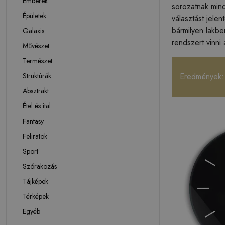
Emberek
sorozatnak mind
Épületek
választást jelen
bármilyen lakb
Galaxis
rendszert vinni
Művészet
Természet
Struktúrák
Eredmények:
Absztrakt
Étel és ital
Fantasy
Feliratok
Sport
Szórakozás
Tájképek
Térképek
Egyéb