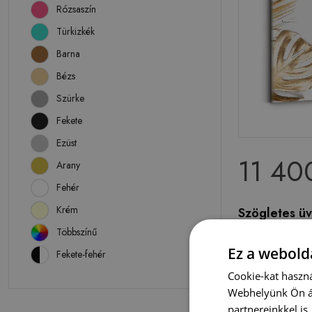
Rózsaszín
Türkizkék
Barna
Bézs
Szürke
Fekete
Ezüst
11 40
Arany
Fehér
Krém
Szögletes üv
Többszínű
Ez a webolda
Fekete-fehér
Cookie-kat haszná
Webhelyünk Ön ál
partnereinkkel is