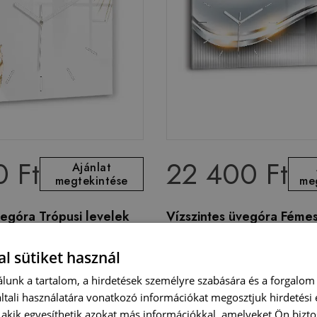
0 Ft
22 400 Ft
Ajánlat
megtekintése
me
egóra Trópusi levelek
Vízszintes üvegóra Féme
absztrakció
l sütiket használ
lunk a tartalom, a hirdetések személyre szabására és a forgalom
tali használatára vonatkozó információkat megosztjuk hirdetési
, akik egyesíthetik azokat más információkkal, amelyeket Ön bizto