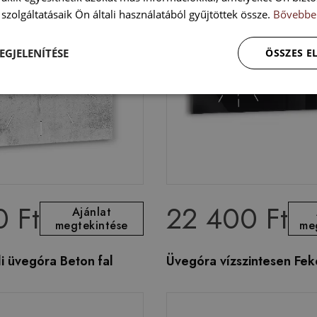
szolgáltatásaik Ön általi használatából gyűjtöttek össze.
Bővebbe
EGJELENÍTÉSE
ÖSSZES 
0 Ft
22 400 Ft
Ajánlat
megtekintése
me
li üvegóra Beton fal
Üvegóra vízszintesen Fek