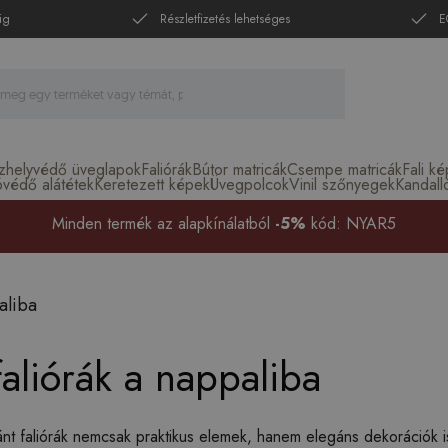
ig
Részletfizetés lehetséges
E
zhelyvédő üveglapok
Faliórák
Bútor matricák
Csempe matricák
Fali k
óvédő alátétek
Keretezett képek
Üvegpolcok
Vinil szőnyegek
Kandall
Minden termék az alapkínálatból
-5%
kód: NYAR5
liba
aliórák a nappaliba
nt faliórák nemcsak praktikus elemek, hanem elegáns dekorációk is