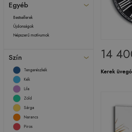
Egyéb
Bestsellerek
Újdonságok
Népszerű motívumok
14 40
Szín
Tengerészkék
Kerek üvegó
Kék
Lila
Zöld
Sárga
Narancs
Piros