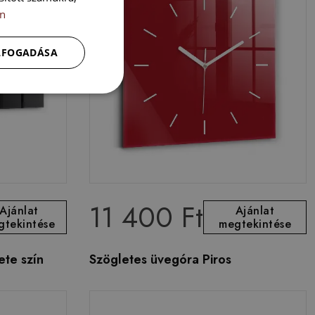
n
ELFOGADÁSA
11 400 Ft
Ajánlat
Ajánlat
gtekintése
megtekintése
ete szín
Szögletes üvegóra Piros