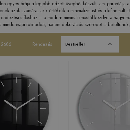
en egyes órája a legjobb edzett üvegből készült, ami garantálja a 
tenek azok számára, akik értékelik a minimalizmust és a kifinomult 
erendezési stílushoz – a modern minimalizmustól kezdve a hagyomá
 a mindennapi rutinodba, hanem dekorációs szerepet is betöltenek,
 2686
Rendezés:
Bestseller