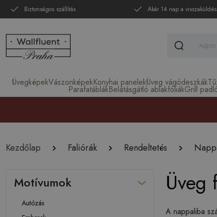
Biztonságos szállítás
Akár 14 nap a visszaküldés
Üvegképek
Vászonképek
Konyhai panelek
Üveg vágódeszkák
Tű
Parafatáblák
Belátásgátló ablakfóliák
Grill padl
Kezdőlap
Faliórák
Rendeltetés
Nappa
Üveg f
Motívumok
Autózás
A nappaliba szá