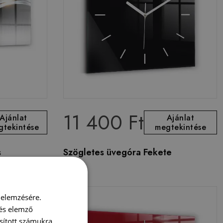
11 400 Ft
Ajánlat
Ajánlat
gtekintése
megtekintése
s
Szögletes üvegóra Fekete
 elemzésére.
 és elemző
sított számukra,