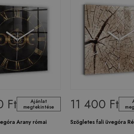
0 Ft
11 400 Ft
Ajánlat
megtekintése
meg
vegóra Arany római
Szögletes fali üvegóra Ré