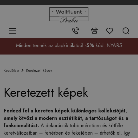
+48
32
700
37
Érintkezés:
99
Minden termék az alapkínálatból
-5%
kód: NYAR5
Keretezett képek
Kezdőlap
Keretezett képek
Fedezd fel a keretes képek különleges kollekcióját,
amely ötvözi a modern esztétikát, a tartósságot és a
funkcionalitást.
A dekorációk több méretben és kétféle
keretváltozatban – fehérben és feketében – érhetők el, így