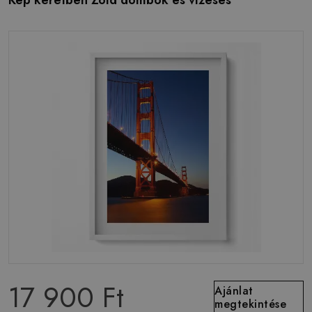
Kép keretben Zöld dombok és vízesés
17 900 Ft
Ajánlat
megtekintése