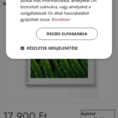
azokat más információkkal, amelyeket Ön
testről
biztosított számukra, vagy amelyeket a
szolgáltatásaik Ön általi használatából
gyűjtöttek össze.
Bővebben
ÖSSZES ELFOGADÁSA
RÉSZLETEK MEGJELENÍTÉSE
17 900 Ft
Ajánlat