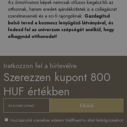
Az űrmotívumos képek nemcsak stílusos kiegészítői az
otthonnak, hanem eredeti ajándékötletek is a csillagászat
szerelmeseinek és a sci-fi rajongóknak.
Gazdagítsd
belső tered a kozmosz lenyűgöző látványával, és
fedezd fel az univerzum szépségét anélkül, hogy
elhagynád otthonodat!
Iratkozzon fel a hírlevélre
Szerezzen kupont 800
HUF értékben
Elküld
Hozzájárulok személyes adataim Wallfluent.hu általi feldolgozásához