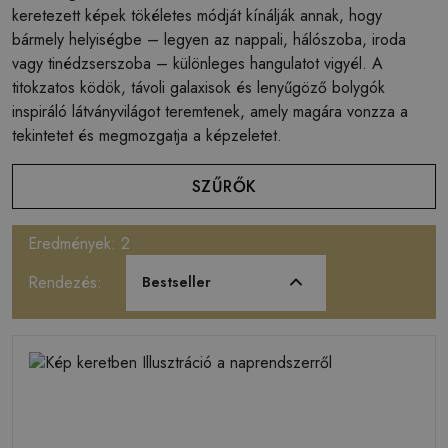
keretezett képek tökéletes módját kínálják annak, hogy
bármely helyiségbe – legyen az nappali, hálószoba, iroda
vagy tinédzserszoba – különleges hangulatot vigyél. A
titokzatos ködök, távoli galaxisok és lenyűgöző bolygók
inspiráló látványvilágot teremtenek, amely magára vonzza a
tekintetet és megmozgatja a képzeletet.
SZŰRŐK
Eredmények: 2
Rendezés:
Bestseller