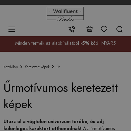
+48
32
700
37
Érintkezés:
99
Minden termék az alapkínálatból
-5%
kód: NYAR5
Keretezett képek
Űr
Kezdőlap
Űrmotívumos keretezett
képek
Utazz el a végtelen univerzum terébe, és adj
különleges karaktert otthonodnak!
Az űrmotívumos