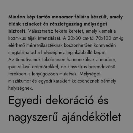
Minden kép tartós monomer fóliára készült, amely
élénk színeket és részletgazdag mélységet
biztosít.
Választhatsz fekete keretet, amely kiemeli a
kozmikus tájak intenzitását. A 20x30 cm-től 70x100 cm-ig
elérhető méretválasztéknak köszönhetően könnyedén
megtalálhatod a helyiséghez leginkább illő képet.
Az űrmotívumok tökéletesen harmonizálnak a modern,
ipari stílusú enteriőrökkel, de klasszikus berendezésű
terekben is lenyűgözően mutatnak. Mélységet,
misztikumot és egyedi karaktert kölcsönöznek bármely
helyiségnek.
Egyedi dekoráció és
nagyszerű ajándékötlet