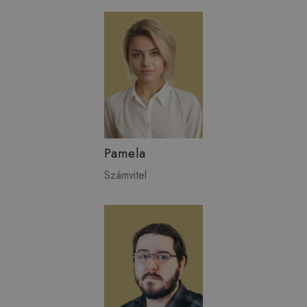
Pamela
Számvitel