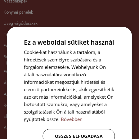
Vászonképek
Konyhai panelek
Üveg vágódeszkák
Tűzhelyvédő üveglapok
Ez a weboldal sütiket használ
Faliórák
Cookie-kat használunk a tartalom, a
Bútor matricák
hirdetések személyre szabására és a
Hasznos információk
forgalom elemzésére. Webhelyünk Ön
FAQ
általi használatára vonatkozó
információkat megosztjuk hirdetési és
Általános Szerződési Feltételek
elemző partnereinkkel is, akik egyesíthetik
Adatvédelmi szabályzat
azokat más információkkal, amelyeket Ön
biztosított számukra, vagy amelyeket a
Reklamációk és visszaküldések
szolgáltatásaik Ön általi használatából
Elállási jog
gyűjtöttek össze.
Bővebben
A promóció feltételei
ÖSSZES ELFOGADÁSA