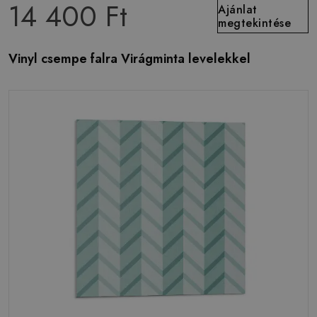
14 400 Ft
Ajánlat
megtekintése
Vinyl csempe falra Virágminta levelekkel