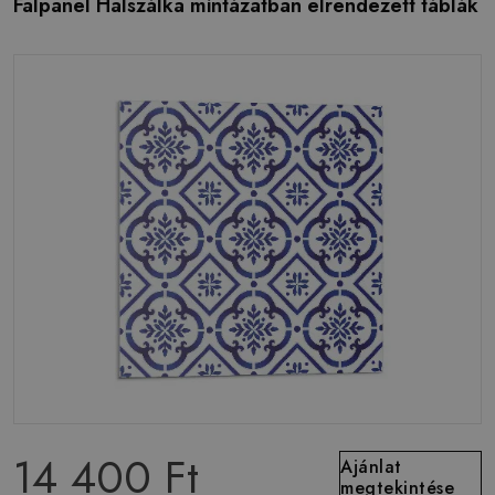
Falpanel Halszálka mintázatban elrendezett táblák
14 400 Ft
Ajánlat
megtekintése