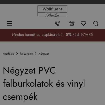
+48
32
700
37
Érintkezés:
99
Minden termék az alapkínálatból
-5%
kód: NYAR5
Falpanelek
Négyzet
Kezdőlap
Négyzet PVC
falburkolatok és vinyl
csempék