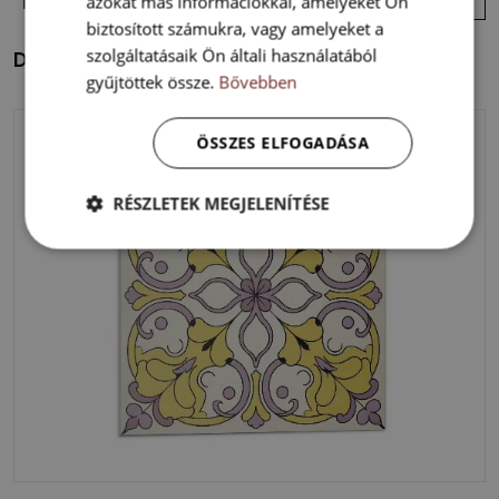
azokat más információkkal, amelyeket Ön
megtekintése
biztosított számukra, vagy amelyeket a
szolgáltatásaik Ön általi használatából
Dekorpanel falra Napos akcentus
gyűjtöttek össze.
Bővebben
ÖSSZES ELFOGADÁSA
RÉSZLETEK MEGJELENÍTÉSE