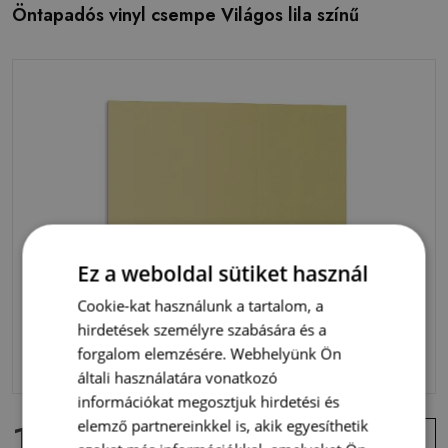
Öntapadós vinyl csempe Világos lila színű
Ez a weboldal sütiket használ
Cookie-kat használunk a tartalom, a
hirdetések személyre szabására és a
forgalom elemzésére. Webhelyünk Ön
általi használatára vonatkozó
információkat megosztjuk hirdetési és
14 400 Ft
elemző partnereinkkel is, akik egyesíthetik
Ajánlat