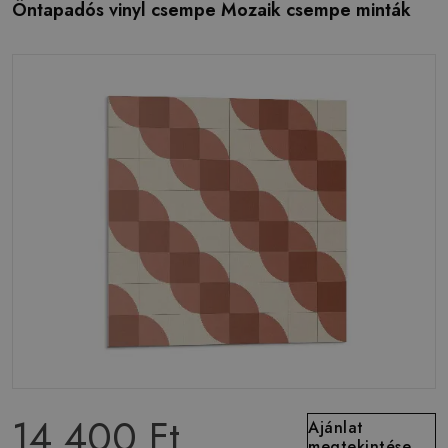
Öntapadós vinyl csempe Mozaik csempe minták
14 400 Ft
Ajánlat
megtekintése