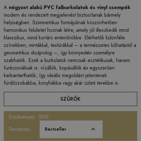
A
négyzet alakú PVC falburkolatok és vinyl csempék
modern és rendezett megjelenést biztosítanak bármely
helyiségben. Szimmetrikus formájuknak köszönhetően
harmonikus felületet hoznak létre, amely jól illeszkedik mind
klasszikus, mind kortárs enteriőrökbe. Elérhetők különféle
színekben, mintákkal, textúrákkal – a természetes kőhatástól a
geometrikus dizájnokig –, így könnyedén személyre
szabhatók. Ezek a burkolatok nemcsak esztétikusak, hanem
funkcionálisak is: vízállók, kopásállók és egyszerűen
karbantarthatók, így ideális megoldást jelentenek
fürdőszobákba, konyhákba vagy akár üzleti terekbe is.
SZŰRŐK
Eredmények: 1898
Rendezés:
Bestseller