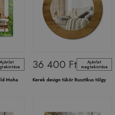
36 400 Ft
Ajánlat
Ajánlat
gtekintése
megtekintése
Zöld Moha
Kerek design tükör Rusztikus tölgy