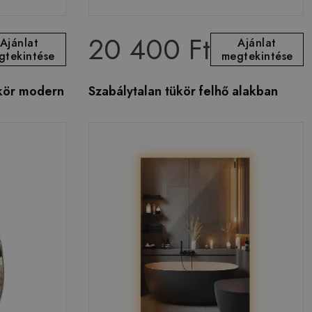
20 400 Ft
Ajánlat
Ajánlat
gtekintése
megtekintése
ükör modern
Szabálytalan tükör felhő alakban