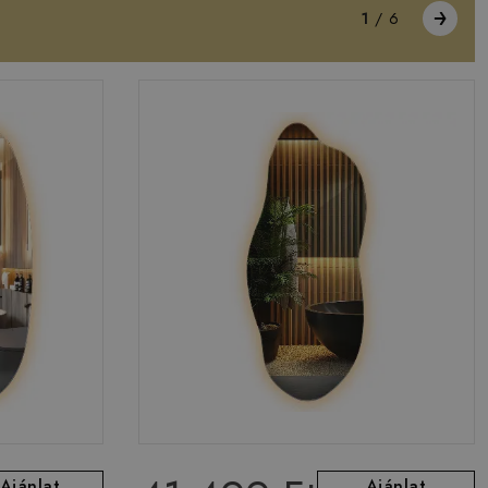
1
/
6
Ajánlat
Ajánlat