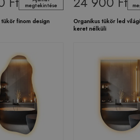
0 Ft
24 900 Ft
megtekintése
me
 tükör finom design
Organikus tükör led világí
keret nélküli