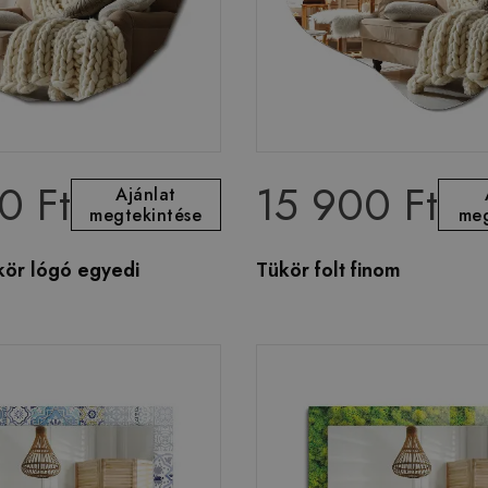
0 Ft
15 900 Ft
Ajánlat
megtekintése
meg
kör lógó egyedi
Tükör folt finom