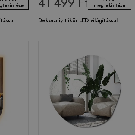
41 499 Ft
gtekintése
megtekintése
tással
Dekoratív tükör LED világítással