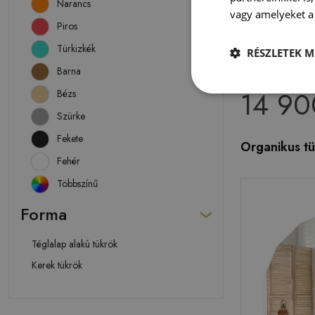
Narancs
vagy amelyeket a 
Piros
Türkizkék
RÉSZLETEK M
Barna
14 90
Bézs
Szürke
Fekete
Organikus t
Fehér
Többszínű
Forma
Téglalap alakú tükrök
Kerek tükrök