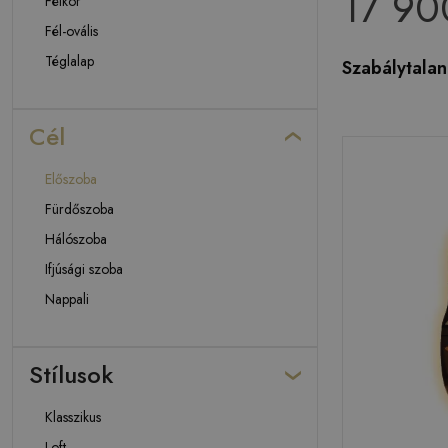
17 90
Félkör
Fél-ovális
Téglalap
Szabálytalan
Cél
Előszoba
Fürdőszoba
Hálószoba
Ifjúsági szoba
Nappali
Stílusok
Klasszikus
Loft