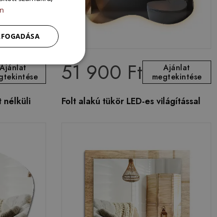
n
ELFOGADÁSA
51 900 Ft
Ajánlat
Ajánlat
gtekintése
megtekintése
 nélküli
Folt alakú tükör LED-es világítással