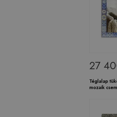
27 40
Téglalap tükö
mozaik cse