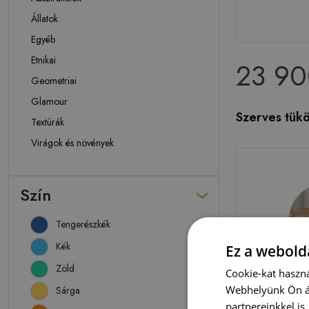
Állatok
Egyéb
Etnikai
23 90
Geometriai
Glamour
Szerves tükö
Textúrák
Virágok és növények
Szín
Tengerészkék
Kék
Ez a webolda
Zöld
Cookie-kat haszná
Webhelyünk Ön ál
Sárga
partnereinkkel is