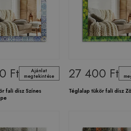
0 Ft
27 400 Ft
Ajánlat
megtekintése
me
r fali dísz Színes
Téglalap tükör fali dísz 
mpe