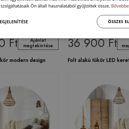
szolgáltatásaik Ön általi használatából gyűjtöttek össze.
Bővebbe
EGJELENÍTÉSE
ÖSSZES 
0 Ft
36 900 Ft
Ajánlat
megtekintése
me
ükör modern design
Folt alakú tükör LED keret