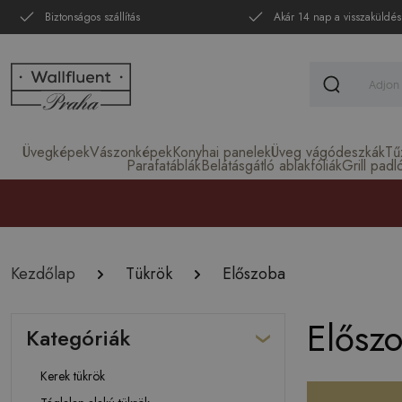
Biztonságos szállítás
Akár 14 nap a visszaküldés
Üvegképek
Vászonképek
Konyhai panelek
Üveg vágódeszkák
Tű
Parafatáblák
Belátásgátló ablakfóliák
Grill padl
Kezdőlap
Tükrök
Előszoba
Előszo
Kategóriák
Kerek tükrök