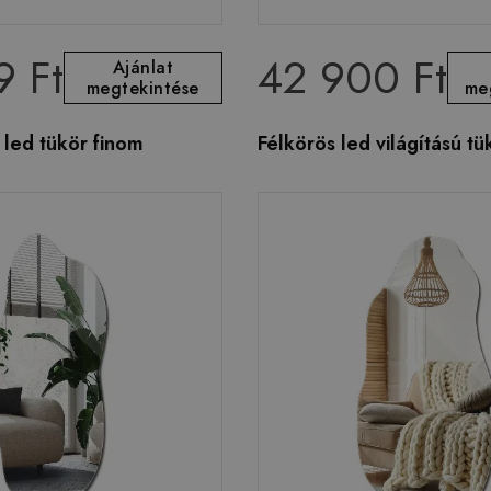
9 Ft
42 900 Ft
Ajánlat
megtekintése
me
 led tükör finom
Félkörös led világítású t