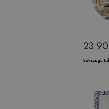
23 90
Sokszögű tü