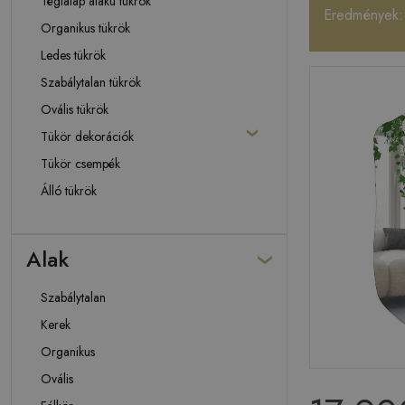
Téglalap alakú tükrök
Eredmények:
Organikus tükrök
Ledes tükrök
Szabálytalan tükrök
Ovális tükrök
Tükör dekorációk
Tükör csempék
Álló tükrök
Alak
Szabálytalan
Kerek
Organikus
Ovális