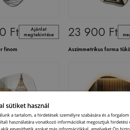
0 Ft
23 900 Ft
Ajánlat
megtekintése
me
r finom
Aszimmetrikus forma tük
l sütiket használ
lunk a tartalom, a hirdetések személyre szabására és a forgalom
tali használatára vonatkozó információkat megosztjuk hirdetési
, akik egyesíthetik azokat más információkkal, amelyeket Ön bizto