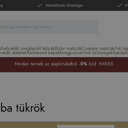
ig
Részletfizetés lehetséges
E
zhelyvédő üveglapok
Faliórák
Bútor matricák
Csempe matricák
Fali k
óvédő alátétek
Keretezett képek
Üvegpolcok
Vinil szőnyegek
Kandall
Minden termék az alapkínálatból
-5%
kód: NYAR5
ba tükrök