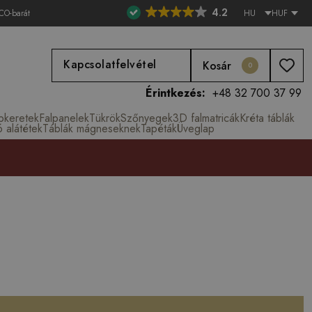
4.2
CO-barát
HU
HUF
Kapcsolatfelvétel
Kosár
0
Érintkezés:
+48 32 700 37 99
épkeretek
Falpanelek
Tükrök
Szőnyegek
3D falmatricák
Kréta táblák
ó alátétek
Táblák mágneseknek
Tapéták
Üveglap