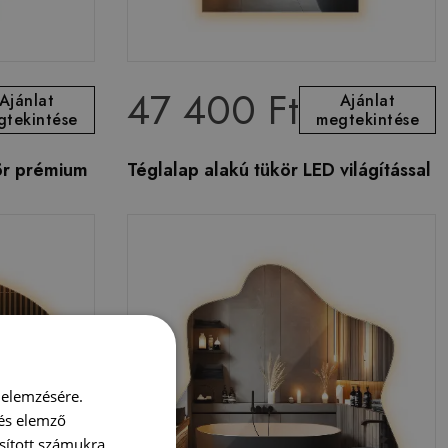
47 400 Ft
Ajánlat
Ajánlat
gtekintése
megtekintése
ör prémium
Téglalap alakú tükör LED világítással
 elemzésére.
 és elemző
sított számukra,