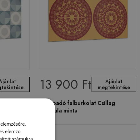
13 900 Ft
Ajánlat
Ajánlat
tekintése
megtekintése
rök és
Öntapadó falburkolat Csillag
mandala minta
 elemzésére.
 és elemző
sított számukra,