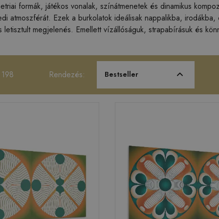
riai formák, játékos vonalak, színátmenetek és dinamikus kompozíc
edi atmoszférát. Ezek a burkolatok ideálisak nappalikba, irodákba,
 letisztult megjelenés. Emellett vízállóságuk, strapabírásuk és könn
.
 198
Rendezés:
Bestseller