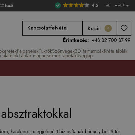
4.2
CO-barát
HU
HUF
Kapcsolatfelvétel
Kosár
0
Érintkezés:
+48 32 700 37 99
épkeretek
Falpanelek
Tükrök
Szőnyegek
3D falmatricák
Kréta táblák
ó alátétek
Táblák mágneseknek
Tapéták
Üveglap
absztraktokkal
rn, karakteres megjelenést biztosítanak bármely belső tér