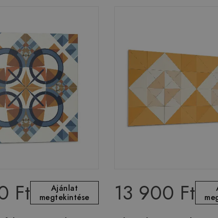
0 Ft
13 900 Ft
Ajánlat
megtekintése
meg