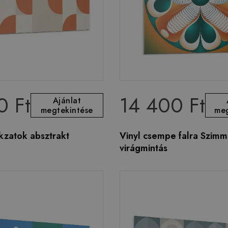
0 Ft
14 400 Ft
Ajánlat
megtekintése
meg
kzatok absztrakt
Vinyl csempe falra Szimm
virágmintás