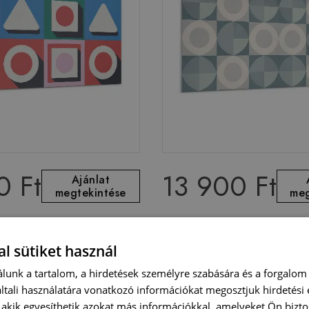
0 Ft
13 900 Ft
Ajánlat
megtekintése
meg
lburkolat Geometria
Öntapadó falburkolat Kö
alakzatok geometriája
l sütiket használ
lunk a tartalom, a hirdetések személyre szabására és a forgalom
tali használatára vonatkozó információkat megosztjuk hirdetési
, akik egyesíthetik azokat más információkkal, amelyeket Ön bizto