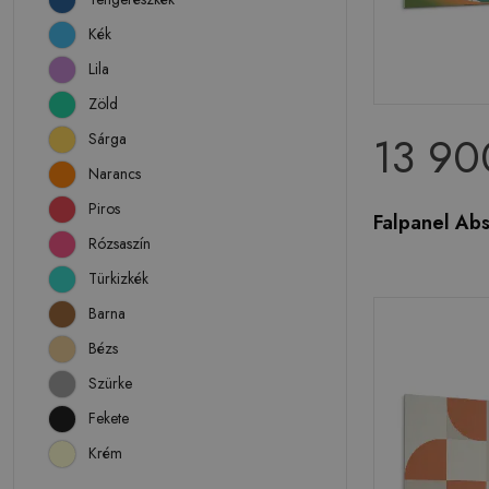
Kék
Lila
Zöld
13 90
Sárga
Narancs
Piros
Falpanel Abs
Rózsaszín
Türkizkék
Barna
Bézs
Szürke
Fekete
Krém