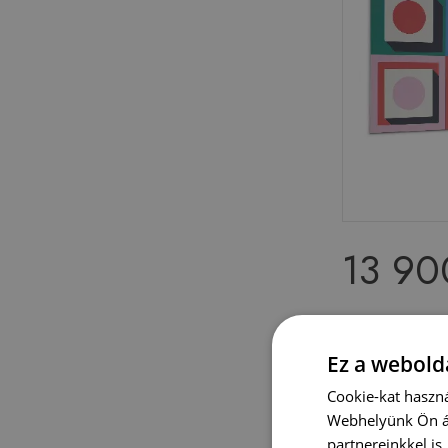
13 90
Öntapadó fa
árnyékokkal
Ez a webolda
Cookie-kat haszná
Webhelyünk Ön ál
partnereinkkel is