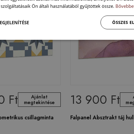
szolgáltatásaik Ön általi használatából gyűjtöttek össze.
Bővebbe
EGJELENÍTÉSE
ÖSSZES 
0 Ft
13 900 Ft
Ajánlat
megtekintése
meg
metrikus csillagminta
Falpanel Absztrakt táj hu