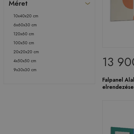
Méret
10x40x20 cm
6x60x30 cm
120x60 cm
100x50 cm
20x20x20 cm
13 90
4x50x50 cm
9x30x30 cm
Falpanel Ala
elrendezése