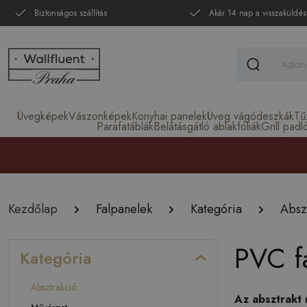
Biztonságos szállítás
Akár 14 nap a visszaküldés
Üvegképek
Vászonképek
Konyhai panelek
Üveg vágódeszkák
Tű
Parafatáblák
Belátásgátló ablakfóliák
Grill padl
Kezdőlap
Falpanelek
Kategória
Absz
PVC fa
Kategória
Absztrakció
Az absztrakt 