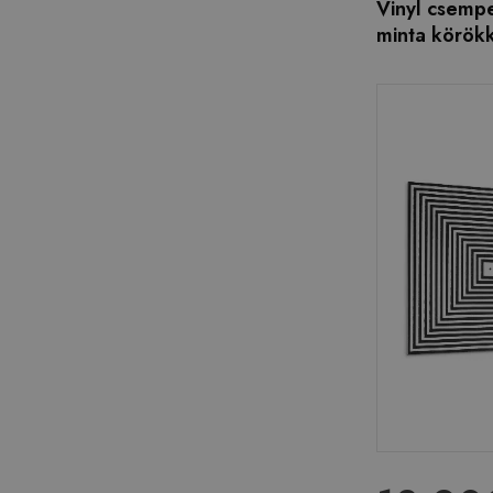
Vinyl csemp
minta körök