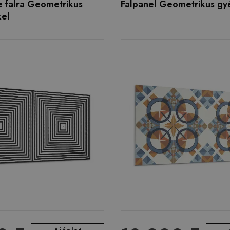
e falra Geometrikus
Falpanel Geometrikus gy
kel