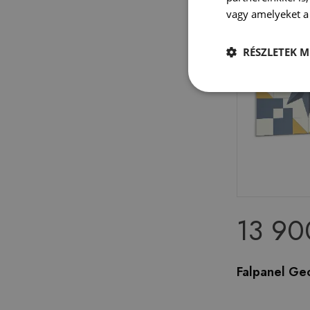
vagy amelyeket a 
RÉSZLETEK M
13 90
Falpanel Geo