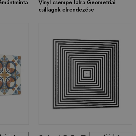
émántminta
Vinyl csempe falra Geometriai
csillagok elrendezése