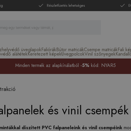
ig
Részletfizetés lehetséges
E
zhelyvédő üveglapok
Faliórák
Bútor matricák
Csempe matricák
Fali k
óvédő alátétek
Keretezett képek
Üvegpolcok
Vinil szőnyegek
Kandall
Minden termék az alapkínálatból
-5%
kód: NYAR5
trakció
lpanelek és vinil csempék 
mintákkal díszített PVC falpaneleink és vinil csempéink
mode