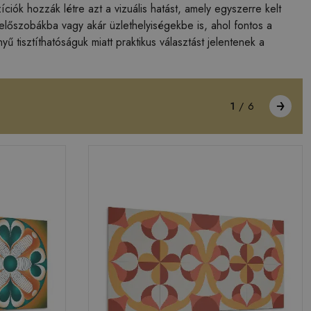
iók hozzák létre azt a vizuális hatást, amely egyszerre kelt
 előszobákba vagy akár üzlethelyiségekbe is, ahol fontos a
yű tisztíthatóságuk miatt praktikus választást jelentenek a
1
/
6