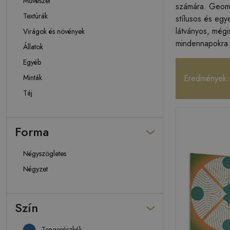
Művészet
számára. Geomet
Textúrák
stílusos és egy
látványos, mégis
Virágok és növények
mindennapokra
Állatok
Egyéb
Minták
Eredmények:
Táj
Forma
Négyszögletes
Négyzet
Szín
Tengerészkék