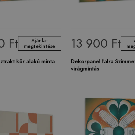
0 Ft
13 900 Ft
Ajánlat
megtekintése
meg
ztrakt kör alakú minta
Dekorpanel falra Szimmet
virágmintás