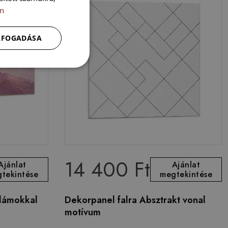
n
ELFOGADÁSA
14 400 Ft
Ajánlat
Ajánlat
tekintése
megtekintése
llámokkal
Dekorpanel falra Absztrakt vonal
motívum