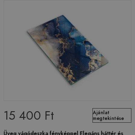
15 400 Ft
Ajánlat
megtekintése
Üveg vágódeszka fényképpel Elegáns háttér és