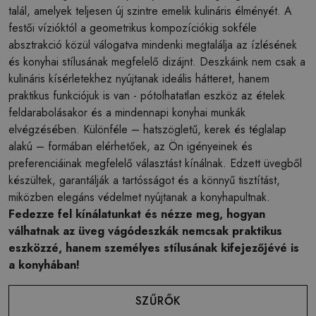
talál, amelyek teljesen új szintre emelik kulináris élményét. A
festői vízióktól a geometrikus kompozíciókig sokféle
absztrakció közül válogatva mindenki megtalálja az ízlésének
és konyhai stílusának megfelelő dizájnt. Deszkáink nem csak a
kulináris kísérletekhez nyújtanak ideális hátteret, hanem
praktikus funkciójuk is van - pótolhatatlan eszköz az ételek
feldarabolásakor és a mindennapi konyhai munkák
elvégzésében. Különféle – hatszögletű, kerek és téglalap
alakú – formában elérhetőek, az Ön igényeinek és
preferenciáinak megfelelő választást kínálnak. Edzett üvegből
készültek, garantálják a tartósságot és a könnyű tisztítást,
miközben elegáns védelmet nyújtanak a konyhapultnak.
Fedezze fel kínálatunkat és nézze meg, hogyan
válhatnak az üveg vágódeszkák nemcsak praktikus
eszközzé, hanem személyes stílusának kifejezőjévé is
a konyhában!
SZŰRŐK