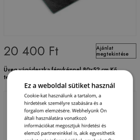
20 400 Ft
Ajánlat
megtekintése
Üveg vágódeszka fényképpel 80x52 cm Kő
textúra
Ez a weboldal sütiket használ
Cookie-kat használunk a tartalom, a
hirdetések személyre szabására és a
forgalom elemzésére. Webhelyünk Ön
általi használatára vonatkozó
információkat megosztjuk hirdetési és
elemző partnereinkkel is, akik egyesíthetik