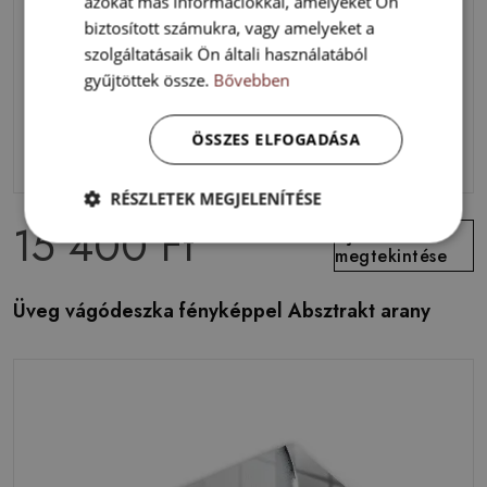
azokat más információkkal, amelyeket Ön
biztosított számukra, vagy amelyeket a
szolgáltatásaik Ön általi használatából
gyűjtöttek össze.
Bővebben
ÖSSZES ELFOGADÁSA
RÉSZLETEK MEGJELENÍTÉSE
15 400 Ft
Ajánlat
megtekintése
Üveg vágódeszka fényképpel Absztrakt arany