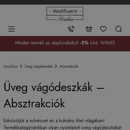
+48
32
700
37
Érintkezés:
99
Minden termék az alapkínálatból
-5%
kód: NYAR5
Üveg vágódeszkák
Absztrakciók
Kezdőlap
Üveg vágódeszkák –
Absztrakciók
Üdvözöljük a művészet és a kulináris ihlet világában!
Termékkategóriánkban olyan nyomtatott üveg vágódeszkákat