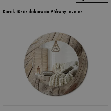
Kerek tükör dekoráció Páfrány levelek