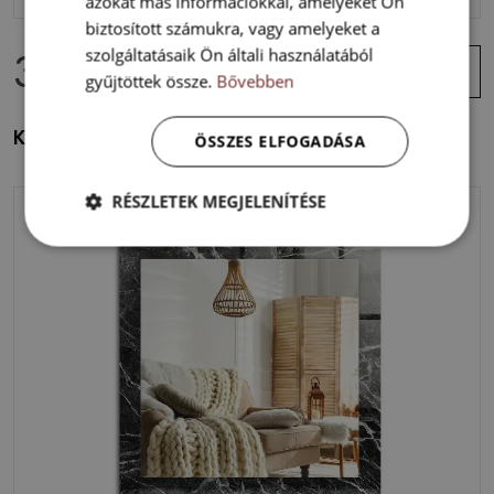
azokat más információkkal, amelyeket Ön
biztosított számukra, vagy amelyeket a
36 400 Ft
szolgáltatásaik Ön általi használatából
Ajánlat
megtekintése
gyűjtöttek össze.
Bővebben
Kerek tükör dekoráció Koponya virágok
ÖSSZES ELFOGADÁSA
RÉSZLETEK MEGJELENÍTÉSE