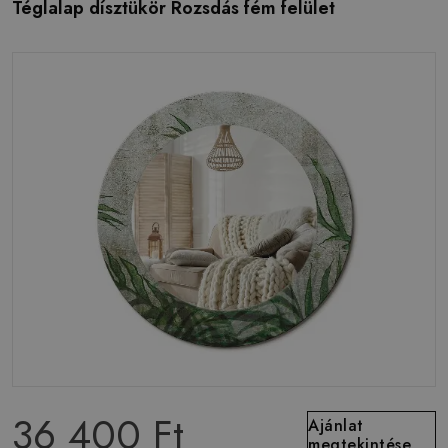
Téglalap dísztükör Rozsdás fém felület
36 400 Ft
Ajánlat
megtekintése