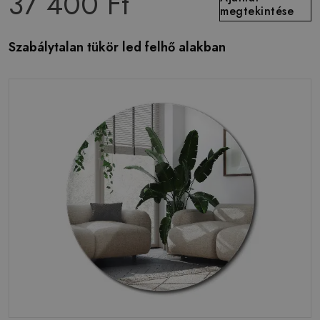
37 400 Ft
megtekintése
Szabálytalan tükör led felhő alakban