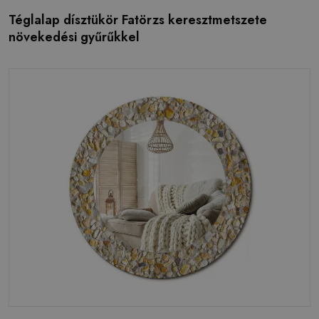
Téglalap dísztükör Fatörzs keresztmetszete
növekedési gyűrűkkel