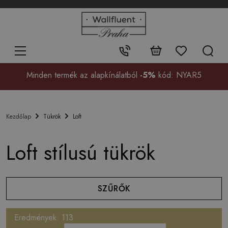
+48
32
700
37
Érintkezés:
99
Minden termék az alapkínálatból
-5%
kód: NYAR5
Tükrök
Loft
Kezdőlap
Loft stílusú tükrök
SZŰRŐK
Eredmények: 113