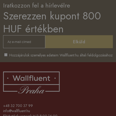
Iratkozzon fel a hírlevélre
Szerezzen kupont 800
HUF értékben
Elküld
Hozzájárulok személyes adataim Wallfluent.hu általi feldolgozásához
+48 32 700 37 99
info@wallfluent.hu