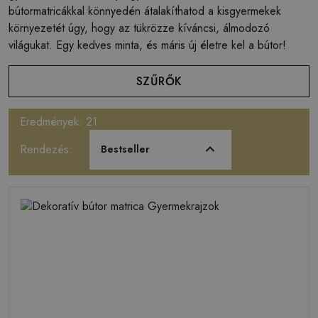
bútormatricákkal könnyedén átalakíthatod a kisgyermekek
környezetét úgy, hogy az tükrözze kíváncsi, álmodozó
világukat. Egy kedves minta, és máris új életre kel a bútor!
SZŰRŐK
Eredmények: 21
Rendezés:
Bestseller