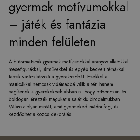
gyermek motívumokkal
– játék és fantázia
minden felületen
A bútormatricák gyermek motívumokkal aranyos állatokkal,
mesefigurákkal, járművekkel és egyéb kedvelt témákkal
teszik varázslatossá a gyerekszobát. Ezekkel a
matricákkal nemcsak vidámabbá válik a tér, hanem
segítenek a gyerekeknek abban is, hogy otthonosan és
boldogan érezzék magukat a saját kis birodalmukban.
Válassz olyan mintát, amit gyermeked imádni fog, és
kezdődhet a közös dekorálás!