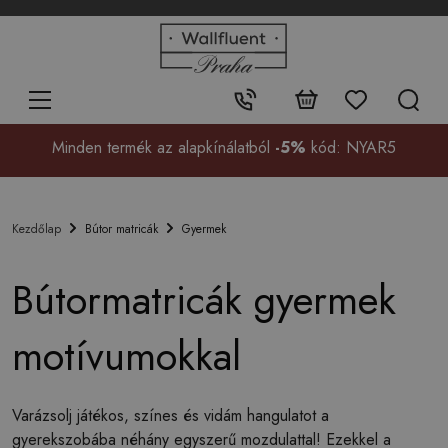
+48
32
700
37
Érintkezés:
99
Minden termék az alapkínálatból
-5%
kód: NYAR5
Bútor matricák
Gyermek
Kezdőlap
Bútormatricák gyermek
motívumokkal
Varázsolj játékos, színes és vidám hangulatot a
gyerekszobába néhány egyszerű mozdulattal! Ezekkel a