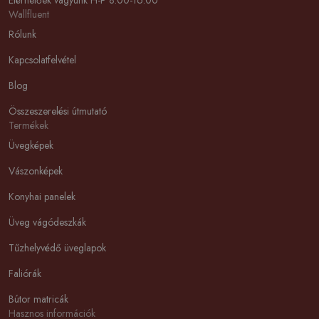
Elérhetőek vagyunk H-P 8:00-16:00
Wallfluent
Rólunk
Kapcsolatfelvétel
Blog
Összeszerelési útmutató
Termékek
Üvegképek
Vászonképek
Konyhai panelek
Üveg vágódeszkák
Tűzhelyvédő üveglapok
Faliórák
Bútor matricák
Hasznos információk