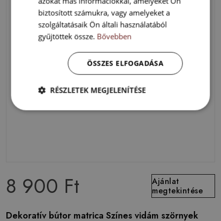
azokat más információkkal, amelyeket Ön
biztosított számukra, vagy amelyeket a
szolgáltatásaik Ön általi használatából
gyűjtöttek össze.
Bővebben
ÖSSZES ELFOGADÁSA
RÉSZLETEK MEGJELENÍTÉSE
8 900 Ft
Ajánlat
megtekintése
Dekoratív bútor matrica Színes vidám szörnyek